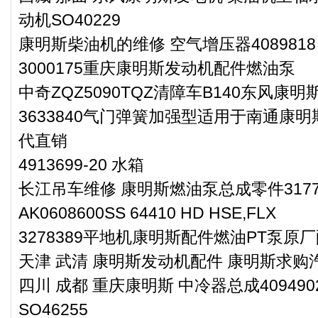
动机SO40229
康明斯柴油机的维修 空气增压器4089818
3000175重庆康明斯发动机配件燃油泵
中奇ZQZ5090TQZ清障车B140东风康
3633840气门弹簧加强型适用于南通康明
代直销
4913699-20 水箱
长江吊车维修 康明斯燃油泵总成零件3177
AK0608600SS 64410 HD HSE,FLX
3278389平地机康明斯配件燃油PT泵原
天津 武清 康明斯发动机配件 康明斯求购汽
四川 成都 重庆康明斯 中冷器总成4094
SO46255