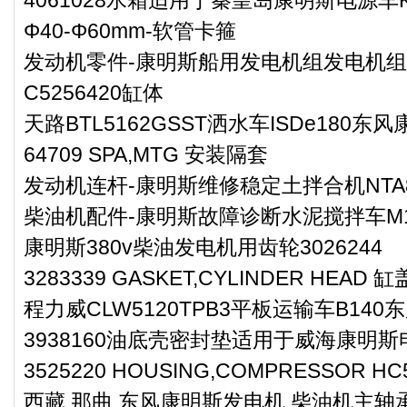
Φ40-Φ60mm-软管卡箍
发动机零件-康明斯船用发电机组发电机组N
C5256420缸体
天路BTL5162GSST洒水车ISDe180东
64709 SPA,MTG 安装隔套
发动机连杆-康明斯维修稳定土拌合机NTA
柴油机配件-康明斯故障诊断水泥搅拌车M
康明斯380v柴油发电机用齿轮3026244
3283339 GASKET,CYLINDER HEAD 
程力威CLW5120TPB3平板运输车B14
3938160油底壳密封垫适用于威海康明斯电
3525220 HOUSING,COMPRESSOR H
西藏 那曲 东风康明斯发电机 柴油机主轴承