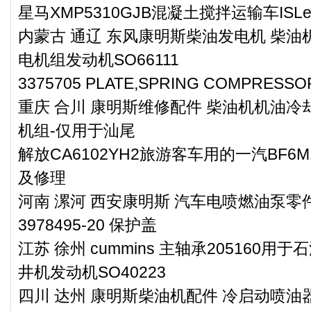
星马XMP5310GJB混凝土搅拌运输车IS
内蒙古 通辽 东风康明斯柴油发电机 柴油机
电机组发动机SO66111
3375705 PLATE,SPRING COMPRE
重庆 合川 康明斯维修配件 柴油机机油冷却
机组-仅用于汕尾
解放CA6102YH2旅游客车用的一汽BF6M
及修理
河南 漯河 西安康明斯 汽车电喷燃油泵零件3
3978495-20 保护盖
江苏 徐州 cummins 主轴承205160用于
井机发动机SO40223
四川 达州 康明斯柴油机配件 冷启动喷油器零