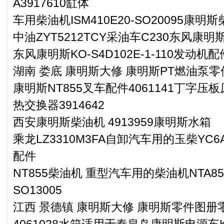
A3917610缸体
车用柴油机ISM410E20-SO20095康明
中油ZYT5212TCY采油车C230东风康
东风康明斯KO-S4D102E-1-110发动机配
湖南 娄底 康明斯大修 康明斯PT燃油泵零件3
康明斯NT855叉车配件4061141丁字压
热交换器3914642
西安康明斯柴油机 4913959康明斯水箱
乘龙LZ3310M3FA自卸汽车用的玉柴YC6
配件
NT855柴油机 重型汽车用的柴油机NTA85
SO13005
江西 景德镇 康明斯大修 康明斯零件图册零件
4061028水箱适用于秦皇岛康明斯电源车K