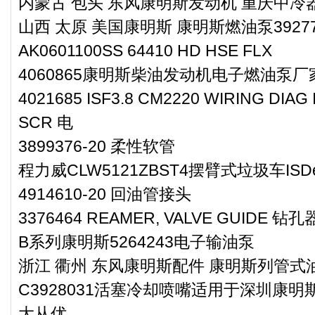
内蒙古 包头 东风康明斯发动机 重庆中冷器配
山西 太原 美国康明斯 康明斯燃油泵39277
AK0601100SS 64410 HD HSE FLX
4060865康明斯柴油发动机电子燃油泵厂
4021685 ISF3.8 CM2220 WIRING DIA
SCR 电
3899376-20 柔性软管
程力威CLW5121ZBST4摆臂式垃圾车IS
4914610-20 回油管接头
3376464 REAMER, VALVE GUIDE 钻孔
B系列康明斯5264243电子输油泵
浙江 衢州 东风康明斯配件 康明斯列管式油冷
C3928031活塞冷却喷嘴适用于深圳康明斯
大从优