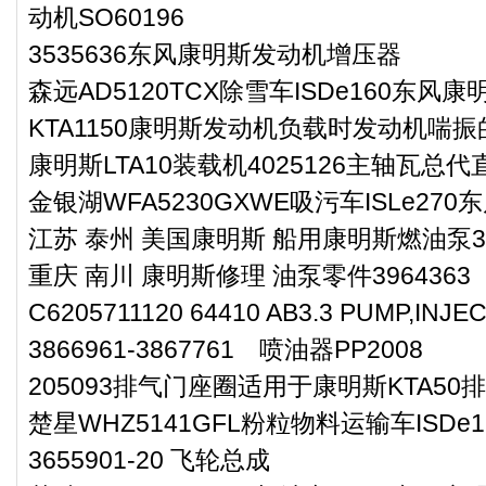
动机SO60196
3535636东风康明斯发动机增压器
森远AD5120TCX除雪车ISDe160东风
KTA1150康明斯发动机负载时发动机喘
康明斯LTA10装载机4025126主轴瓦总代
金银湖WFA5230GXWE吸污车ISLe27
江苏 泰州 美国康明斯 船用康明斯燃油泵39
重庆 南川 康明斯修理 油泵零件3964363
C6205711120 64410 AB3.3 PUMP,INJE
3866961-3867761 喷油器PP2008
205093排气门座圈适用于康明斯KTA50
楚星WHZ5141GFL粉粒物料运输车ISD
3655901-20 飞轮总成