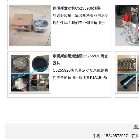
康明斯发动机C5255936活塞
想购买质量可靠又价格美丽的康明
斯配件吗？我们专业销售适用于
康明斯船用燃油泵C5255920离合
器从
C5255920离合器从动盘总成是我
们主营的适用于康明斯KTA19-P5
重
手机：15340572037 联系电话