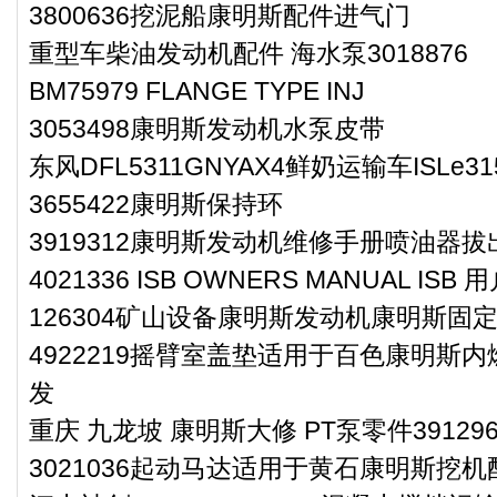
3800636挖泥船康明斯配件进气门
重型车柴油发动机配件 海水泵3018876
BM75979 FLANGE TYPE INJ
3053498康明斯发动机水泵皮带
东风DFL5311GNYAX4鲜奶运输车ISL
3655422康明斯保持环
3919312康明斯发动机维修手册喷油器拔
4021336 ISB OWNERS MANUAL ISB
126304矿山设备康明斯发动机康明斯固
4922219摇臂室盖垫适用于百色康明斯内
发
重庆 九龙坡 康明斯大修 PT泵零件391296
3021036起动马达适用于黄石康明斯挖机