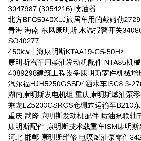
3047987 (3054216) 喷油器
北方BFC5040XLJ旅居车用的戴姆勒27
青海 海南 东风康明斯 水温报警开关340
SO40277
450kw上海康明斯KTAA19-G5-50Hz
康明斯汽车用柴油发动机配件 NTA85机械增
4089298建筑工程设备康明斯零件机械增
汽尔福HJH5250GSSD4洒水车ISC8.3
湖南康明斯发电机组 重庆康明斯燃油泵零件2
乘龙LZ5200CSRCS仓栅式运输车B21
重庆 武隆 康明斯发动机配件 喷油泵联轴节3
康明斯配件-康明斯技术载重车ISM康明
河北 邯郸 康明斯维修 电喷燃油泵零件3423