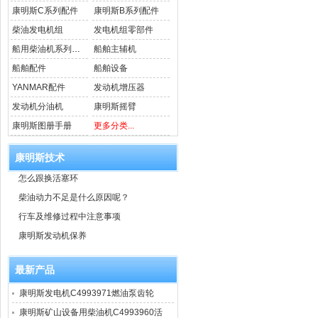
康明斯C系列配件
康明斯B系列配件
柴油发电机组
发电机组零部件
船用柴油机系列配件
船舶主辅机
船舶配件
船舶设备
YANMAR配件
发动机增压器
发动机分油机
康明斯摇臂
康明斯图册手册
更多分类...
康明斯技术
怎么跟换活塞环
柴油动力不足是什么原因呢？
行车及维修过程中注意事项
康明斯发动机保养
最新产品
康明斯发电机C4993971燃油泵齿轮
康明斯矿山设备用柴油机C4993960活