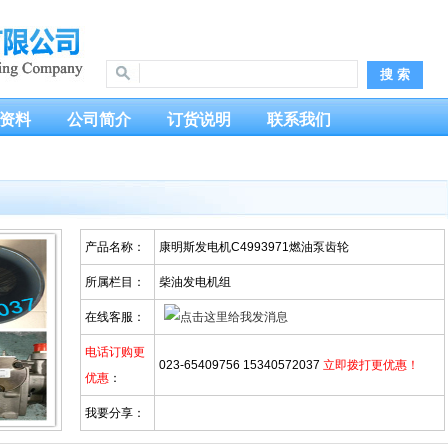
资料
公司简介
订货说明
联系我们
产品名称：
康明斯发电机C4993971燃油泵齿轮
所属栏目：
柴油发电机组
在线客服：
电话订购更
023-65409756 15340572037
立即拨打更优惠！
优惠
：
我要分享：