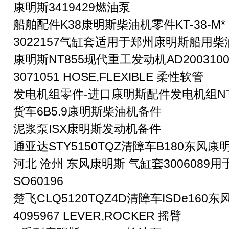
康明斯3419429燃油泵
船舶配件K38康明斯柴油机零件KT-38-M*
3022157气缸套适用于郑州康明斯船用柴
康明斯NT855现代重工发动机AD20031
3071051 HOSE,FLEXIBLE 柔性软管
发电机组零件-进口康明斯配件发电机组NT
货车6B5.9康明斯柴油机备件
泥浆泵ISX康明斯发动机备件
通亚达STY5150TQZ清障车B180东风
河北 沧州 东风康明斯 气缸套3006089
SO60196
楚飞CLQ5120TQZ4D清障车ISDe16
4095967 LEVER,ROCKER 摇臂