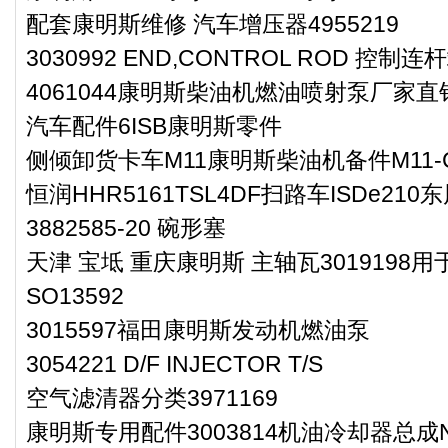
配套康明斯维修 汽车增压器4955219
3030992 END,CONTROL ROD 控制连
4061044康明斯柴油机燃油喷射泵厂家直
汽车配件6ISB康明斯零件
侧倾卸货卡车M11康明斯柴油机备件M11-
恒润HHR5161TSL4DF扫路车ISDe21
3882585-20 碗形塞
天津 宝坻 重庆康明斯 主轴瓦301919
SO13592
3015597福田康明斯发动机燃油泵
3054221 D/F INJECTOR T/S
空气滤清器分类3971169
康明斯专用配件3003814机油冷却器总