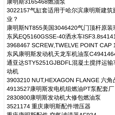
康明斯3165468燃油泵
3022157气缸套适用于哈尔滨康明斯建筑
业？
康明斯NT855美国3046420气门顶杆原
东风EQ5160GSSE-40洒水车ISF3.8s
3968467 SCREW,TWELVE POINT CAP
东风康明斯发动机天龙车机油泵C494146
通亚达STY5251GJBDFL混凝土搅拌运输
动机
3903210 NUT,HEXAGON FLANGE 
4913527康明斯发电机组燃油PT泵配套厂
2830800康明斯发动机大修包燃油泵
3521174 重庆康明斯配件增压器
重庆康明斯配件 空气滤清器AF934