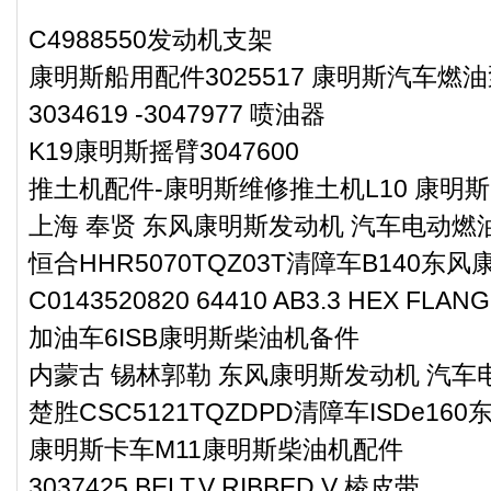
C4988550发动机支架
康明斯船用配件3025517 康明斯汽车燃油泵
3034619 -3047977 喷油器
K19康明斯摇臂3047600
推土机配件-康明斯维修推土机L10 康明
上海 奉贤 东风康明斯发动机 汽车电动燃油泵
恒合HHR5070TQZ03T清障车B140东
C0143520820 64410 AB3.3 HEX FLA
加油车6ISB康明斯柴油机备件
内蒙古 锡林郭勒 东风康明斯发动机 汽车电
楚胜CSC5121TQZDPD清障车ISDe1
康明斯卡车M11康明斯柴油机配件
3037425 BELT,V RIBBED V 棱皮带