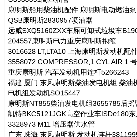
康明斯船用柴油机配件 康明斯电动燃油泵零件
QSB康明斯2830957喷油器
远威SXQ5160ZXX车厢可卸式垃圾车B1
204557康明斯电力重庆康明斯抱箍
3016628 LT,LTA10 上海康明斯发动机配
3558072 COMPRESSOR,1 CYL AIR
重庆康明斯 汽车发动机用连杆5266243
福建 厦门 东风康明斯柴油发电机组 柴油机
电机组发动机SO15447
康明斯NT855柴油发电机组3655785后
凯特BKC5121JGK高空作业车ISDe18
3328973 M11 增压器供水管
广东 珠海 东风康明斯 发动机连杆381199