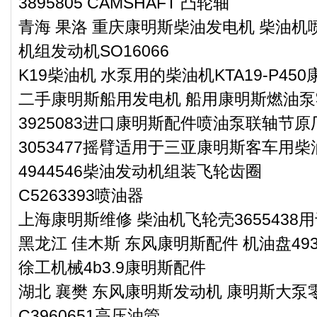
3895805 CAMSHAFT 凸轮轴
青海 果洛 重庆康明斯柴油发电机 柴油机喷
机组发动机SO16066
K19柴油机 水泵用的柴油机KTA19-P450
二手康明斯船用发电机 船用康明斯燃油泵零件
3925083进口康明斯配件喷油泵联轴节原
3053477摇臂适用于三亚康明斯客车用柴
4944546柴油发动机组装飞轮齿圈
C5263393喷油器
上海康明斯维修 柴油机飞轮壳3655438用
黑龙江 佳木斯 东风康明斯配件 机油盘4939
徐工机械4b3.9康明斯配件
湖北 襄樊 东风康明斯发动机 康明斯大泵零件
C3960651高压油管