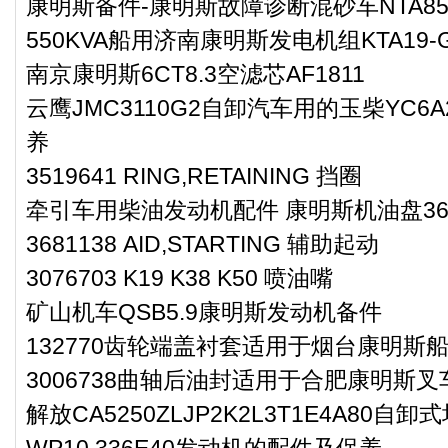
康明斯备件-康明斯故障诊断混砂车NTA8
550KVA船用济南康明斯发电机组KTA19-G
南京康明斯6CT8.3空滤芯AF1811
云鹰JMC3110G2自卸汽车用的玉柴YC6A
养
3519641 RING,RETAINING 挡圈
牵引车用柴油发动机配件 康明斯机油盘365
3681138 AID,STARTING 辅助起动
3076703 K19 K38 K50 喷油嘴
矿山机车QSB5.9康明斯发动机备件
132770齿轮端盖衬套适用于烟台康明斯船
3006738曲轴后油封适用于合肥康明斯叉
解放CA5250ZLJP2K2L3T1E4A80