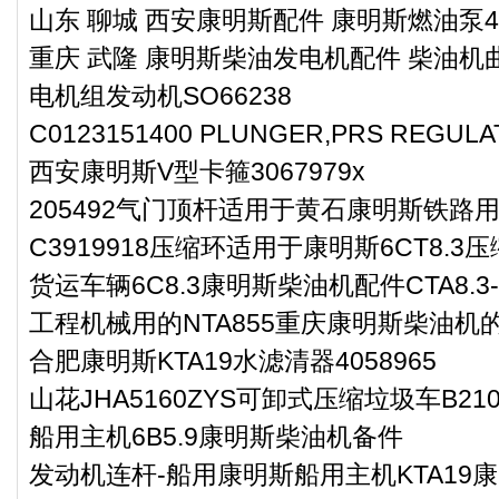
山东 聊城 西安康明斯配件 康明斯燃油泵40
重庆 武隆 康明斯柴油发电机配件 柴油机曲
电机组发动机SO66238
C0123151400 PLUNGER,PRS REG
西安康明斯V型卡箍3067979x
205492气门顶杆适用于黄石康明斯铁路用
C3919918压缩环适用于康明斯6CT8.3
货运车辆6C8.3康明斯柴油机配件CTA8.3-B
工程机械用的NTA855重庆康明斯柴油机
合肥康明斯KTA19水滤清器4058965
山花JHA5160ZYS可卸式压缩垃圾车B2
船用主机6B5.9康明斯柴油机备件
发动机连杆-船用康明斯船用主机KTA19