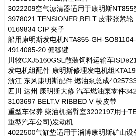
3022209空气滤清器适用于康明斯NT85
3978021 TENSIONER,BELT 皮带张紧轮
0169834 CIP 夹子
船用康明斯发电机NTA855-GH-SO81104-
4914085-20 偏移键
川牧CXJ5160GSL散装饲料运输车ISDe
发电机组配件-康明斯修理发电机组KTA1
浙江 东风康明斯配件 燃油泵总成402573
四川 达州 康明斯大修 汽车燃油泵零件3425
3103697 BELT,V RIBBED V-棱皮带
重型车保养 柴油机摇臂室3202197用于TER
重型汽车公司)发动机
4022500气缸垫适用于淄博康明斯矿山设