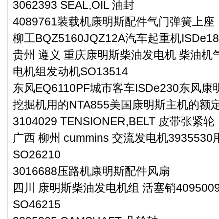
3062393 SEAL,OIL 油封
4089761装载机康明斯配件气门弹簧上座
柳工BQZ5160JQZ12A汽车起重机ISD
贵州 遵义 重庆康明斯柴油发电机 柴油机气
电机组发动机SO13514
东风EQ6110PF城市客车ISDe230东风
挖掘机用的NTA855美国康明斯主机的额
3104029 TENSIONER,BELT 皮带张紧轮
广西 柳州 cummins 交流发电机3935
SO26210
3016688压路机康明斯配件风扇
四川 康明斯柴油发电机组 活塞销40950
SO46215