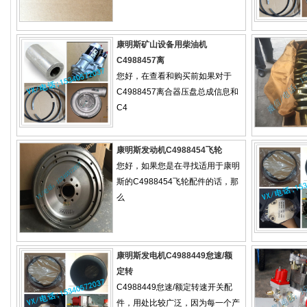
康明斯矿山设备用柴油机
C4988457离
您好，在查看和购买前如果对于
C4988457离合器压盘总成信息和
C4
康明斯发动机C4988454飞轮
您好，如果您是在寻找适用于康明
斯的C4988454飞轮配件的话，那
么
康明斯发电机C4988449怠速/额
定转
C4988449怠速/额定转速开关配
件，用处比较广泛，因为每一个产