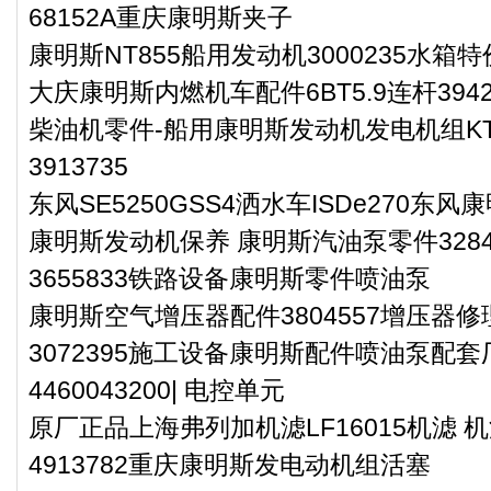
68152A重庆康明斯夹子
康明斯NT855船用发动机3000235水箱
大庆康明斯内燃机车配件6BT5.9连杆3942
柴油机零件-船用康明斯发动机发电机组KT
3913735
东风SE5250GSS4洒水车ISDe270东
康明斯发动机保养 康明斯汽油泵零件3284
3655833铁路设备康明斯零件喷油泵
康明斯空气增压器配件3804557增压器修
3072395施工设备康明斯配件喷油泵配套
4460043200| 电控单元
原厂正品上海弗列加机滤LF16015机滤 
4913782重庆康明斯发电动机组活塞