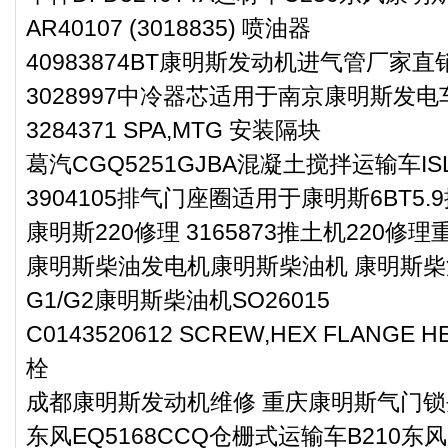
AR40107 (3018835) 喷油器
40983874BT康明斯发动机进气管厂家直
3028997中冷器芯适用于南京康明斯发电
3284371 SPA,MTG 安装隔块
葛汽CGQ5251GJBA混凝土搅拌运输车I
3904105排气门座圈适用于康明斯6BT5
康明斯220修理 3165873推土机220
康明斯柴油发电机康明斯柴油机 康明斯柴油
G1/G2康明斯柴油机SO26015
C0143520612 SCREW,HEX FLANGE
栓
成都康明斯发动机维修 重庆康明斯气门锁夹4
东风EQ5168CCQ仓栅式运输车B210