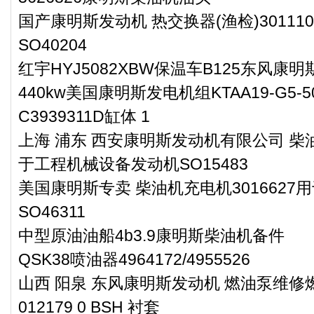
国产康明斯发动机 热交换器(渔检)3011
SO40204
红宇HYJ5082XBW保温车B125东风康
440kw美国康明斯发电机组KTAA19-G5-5
C3939311D缸体 1
上海 浦东 西安康明斯发动机有限公司 柴油
于工程机械设备发动机SO15483
美国康明斯专卖 柴油机充电机301662
SO46311
中型原油油船4b3.9康明斯柴油机备件
QSK38喷油器4964172/4955526
山西 阳泉 东风康明斯发动机 燃油泵维修燃
012179 0 BSH 衬套