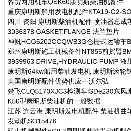
客货两用机车QSK60康明斯柴油机备件
重庆康明斯船用发电机配件KTA19-G2-SO11
四川 资阳 康明斯柴油机配件 喷油器总成零件
3036378 GASKET,FLANGE 法兰垫片
神帆HCG5202CCQWB3G仓栅式运输车
郑州康明斯施工机械备件NT855前摇臂BM9
3939963 DRIVE,HYDRAULIC PUMP
康明斯64kw船用柴油发电机 康明斯滚轮销4
美国康明斯配件优势供应---沃尔弘
楚飞CLQ5170XJC3检测车ISDe230
K50型康明斯柴油机的一般数据
江苏 连云港 康明斯发电机配件 柴油机曲轴
发动机SO15476
矿山机械配件6C8.3康明斯柴油发动机配