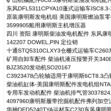
东风DFL5311CPYA10蓬式运输车ISC8
原装康明斯发电机组 美国康明斯燃油泵零件1
3599905船用康明斯主机增压器
四川 资阳 康明斯柴油发电机配件 东风康明
142207 DOWEL,PIN 定位销
十通STQ5310CLXY3仓栅式运输车C2
矿用自卸车配件 柴油机液压报警开关340
BJZ3520发动机SO20167
C3923478凸轮轴适用于康明斯6CT8.3
柴油机缸体-美国康明斯配件发电机组NTA
专用车发动机配件 柴油机排气管3037824
4097960康明斯履带挖掘机配件弗列加
华神DFD5240TYA运材车C230东风康