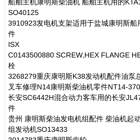
船舶主机康明斯柴油机 船舶主机用的KTA1
SO40125
3910923发电机支架适用于盐城康明斯船用
件
ISX
C0143500880 SCREW,HEX FLANGE
栓
3268279重庆康明斯K38发动机配件油
叉车修理N14康明斯柴油机零件NT14-370-4
长安SC6442H混合动力客车用的长安JL
件
贵州 康明斯柴油发电机组配件 柴油机起动马
组发动机SO13433
3014783重庆康明斯齿轮