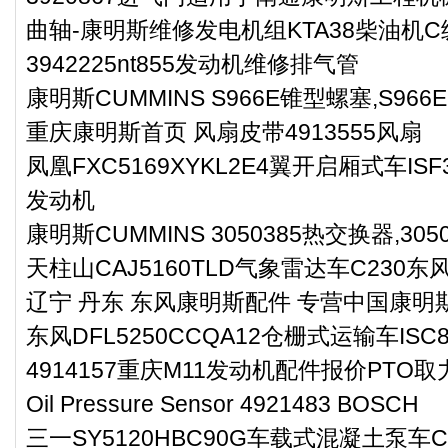
曲轴-康明斯维修发电机组KTA38柴油机
3942225nt855发动机维修排气管
康明斯CUMMINS S966E锥型螺塞,S966E
重庆康明斯首页 风扇皮带4913555风扇
凤凰FXC5169XYKL2E4翼开启厢式车ISF
发动机
康明斯CUMMINS 3050385热交换器,3050
天柱山CAJ5160TLD气象雷达车C230
辽宁 丹东 东风康明斯配件 专营中国康明斯
东风DFL5250CCQA12仓栅式运输车ISC
4914157重庆M11发动机配件报价PTO
Oil Pressure Sensor 4921483 BOSCH
三一SY5120HBC90G车载式混凝土泵车