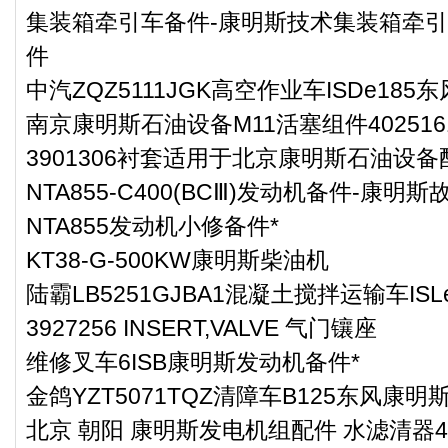
集装箱牵引车备件-康明斯技术集装箱牵引车
件
中汽ZQZ5111JGK高空作业车ISDe18
南京康明斯石油设备M11活塞组件402516
3901306衬套适用于北京康明斯石油设备配
NTA855-C400(BCⅢ)发动机备件-康
NTA855发动机小修备件*
KT38-G-500KW康明斯柴油机
陆霸LB5251GJBA1混凝土搅拌运输车IS
3927256 INSERT,VALVE 气门镶座
维修叉车6ISB康明斯发动机备件*
金鸽YZT5071TQZ清障车B125东风康明
北京 朝阳 康明斯发电机组配件 水滤清器4