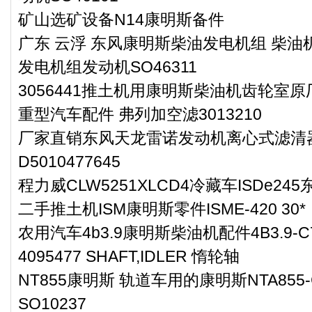
矿山选矿设备N14康明斯备件
广东 云浮 东风康明斯柴油发电机组 柴油机
发电机组发动机SO46311
3056441推土机用康明斯柴油机齿轮室原
重型汽车配件 弗列加空滤3013210
厂家直销东风天龙雷诺发动机离心式滤清
D5010477645
程力威CLW5251XLCD4冷藏车ISDe2
二手推土机ISM康明斯零件ISME-420 30*
农用汽车4b3.9康明斯柴油机配件4B3.9-C7
4095477 SHAFT,IDLER 惰轮轴
NT855康明斯 轨道车用的康明斯NTA855
SO10237