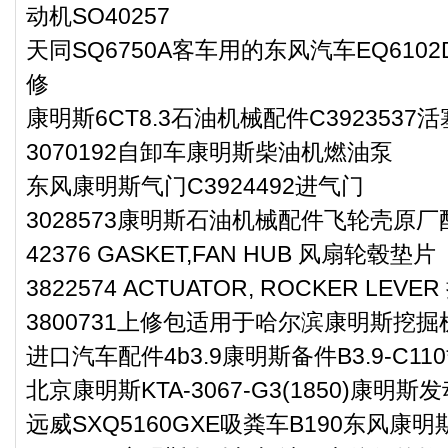
动机SO40257
天同SQ6750A客车用的东风汽车EQ610
修
康明斯6CT8.3石油机械配件C3923537
3070192自卸车康明斯柴油机燃油泵
东风康明斯气门C3924492进气门
3028573康明斯石油机械配件飞轮壳原厂
42376 GASKET,FAN HUB 风扇轮毂垫片
3822574 ACTUATOR, ROCKER LEV
3800731上修包适用于哈尔滨康明斯挖掘
进口汽车配件4b3.9康明斯备件B3.9-C110
北京康明斯KTA-3067-G3(1850)康明斯
远威SXQ5160GXE吸粪车B190东风康