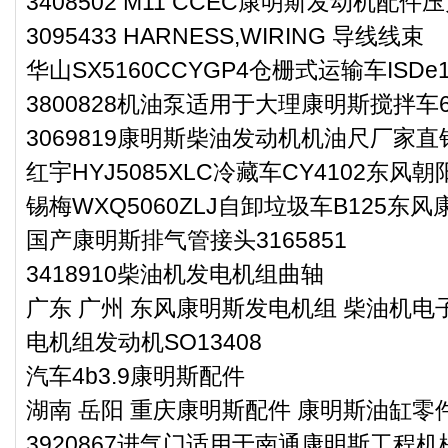
3408502 M11 CCEC康明斯发动机配
3095433 HARNESS,WIRING 导线线束
华山SX5160CCYGP4仓栅式运输车ISD
3800828机油泵适用于大理康明斯搅拌车6
3069819康明斯柴油发动机机油尺厂家直
红宇HYJ5085XLC冷藏车CY4102东风
锡梅WXQ5060ZLJ自卸垃圾车B125东
国产康明斯排气管接头3165851
3418910柴油机发电机组曲轴
广东 广州 东风康明斯发电机组 柴油机电子
电机组发动机SO13408
汽车4b3.9康明斯配件
湖南 岳阳 重庆康明斯配件 康明斯油缸零件3
3920867进气门适用于南通康明斯工程机械