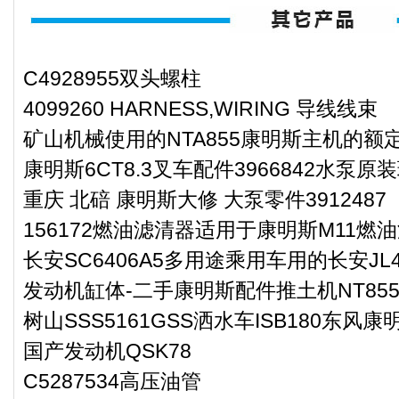
C4928955双头螺柱
4099260 HARNESS,WIRING 导线线束
矿山机械使用的NTA855康明斯主机的额
康明斯6CT8.3叉车配件3966842水泵原
重庆 北碚 康明斯大修 大泵零件3912487
156172燃油滤清器适用于康明斯M11燃
长安SC6406A5多用途乘用车用的长安J
发动机缸体-二手康明斯配件推土机NT85
树山SSS5161GSS洒水车ISB180东风
国产发动机QSK78
C5287534高压油管