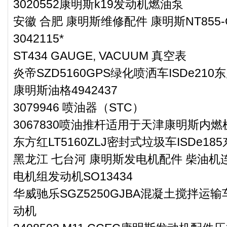
3020552康明斯k19发动机燃油泵
安徽 合肥 康明斯维修配件 康明斯NT855-C
3042115*
ST434 GAUGE, VACUUM 真空表
炎帝SZD5160GPS绿化喷洒车ISDe21
康明斯油格4942437
3079946 喷油器（STC）
3067830喷油推杆适用于天津康明斯内燃
东方红LT5160ZLJ密封式垃圾车ISDe1
黑龙江 七台河 康明斯发电机配件 柴油机连
电机组发动机SO13434
华威驰乐SGZ5250GJBA混凝土搅拌运输车
动机