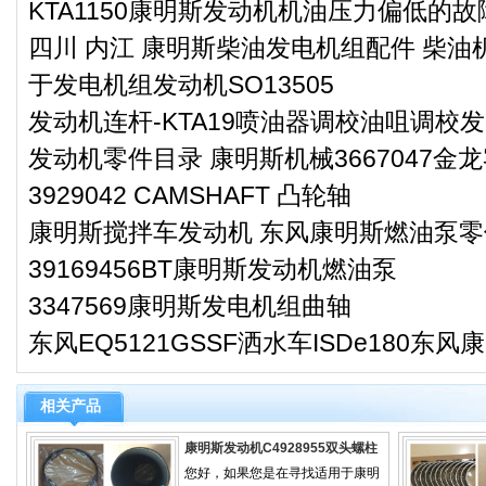
KTA1150康明斯发动机机油压力偏低的
四川 内江 康明斯柴油发电机组配件 柴油机
于发电机组发动机SO13505
发动机连杆-KTA19喷油器调校油咀调校
发动机零件目录 康明斯机械3667047
3929042 CAMSHAFT 凸轮轴
康明斯搅拌车发动机 东风康明斯燃油泵零件3
39169456BT康明斯发动机燃油泵
3347569康明斯发电机组曲轴
东风EQ5121GSSF洒水车ISDe180东
相关产品
康明斯发动机C4928955双头螺柱
您好，如果您是在寻找适用于康明