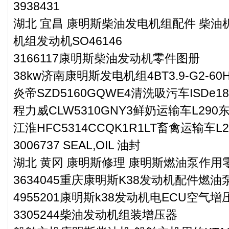
3938431
湖北 宜昌 康明斯柴油发电机组配件 柴油机
机组发动机SO46146
3166117康明斯柴油发动机零件图册
38kw济南康明斯发电机组4BT3.9-G2-60H
炎帝SZD5160GQWE4清洗吸污车ISDe
程力威CLW5310GNY3鲜奶运输车L29
江淮HFC5314CCQK1R1LT畜禽运输车
3006737 SEAL,OIL 油封
湖北 黄冈 康明斯修理 康明斯燃油泵作用零件
3634045重庆康明斯K38发动机配件燃油
4955201康明斯k38发动机电ECU空气增
3305244柴油发动机组装增压器