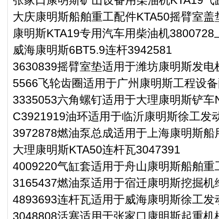
大庆康明斯船舶重工配件KTA50摇臂室盖垫3
康明斯KTA19专用汽车用柴油机380072
威海康明斯6BT5.9连杆3942581
3630839摇臂室垫适用于潍坊康明斯发电
5566飞轮齿圈适用于广州康明斯工程设备
3335053六角螺钉适用于大理康明斯铲车N
C3921919油环适用于临沂康明斯徐工发动
3972878燃油泵总成适用于上海康明斯船
大理康明斯KTA50连杆瓦3047391
4009220气缸套适用于舟山康明斯船舶重
3165437燃油泵适用于宿迁康明斯挖掘机
4893693连杆瓦适用于威海康明斯徐工发动
3048808活塞适用于张家口康明斯起重机