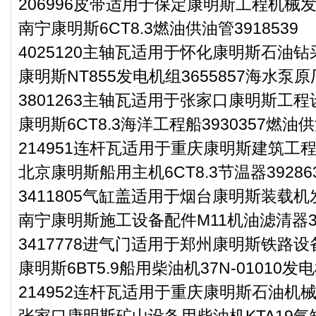
206996皮带适用于保定康明斯工程机械发
南宁康明斯6CT8.3燃油供油管3918539
4025120主轴瓦适用于怀化康明斯石油钻
康明斯NT855发电机组3655857海水泵
3801263主轴瓦适用于张家口康明斯工程
康明斯6CT8.3海洋工程船3930357燃
214951连杆瓦适用于重庆康明斯建筑工程
北京康明斯船用主机6CT8.3节温器39286
3411805气缸盖适用于烟台康明斯装载机
南宁康明斯施工设备配件M11机油滤清器34
3417778进气门适用于郑州康明斯铁路设
康明斯6BT5.9船用柴油机37N-01010
214952连杆瓦适用于重庆康明斯石油机械
张家口康明斯矿山设备用柴油机KTA19气缸套