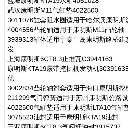
盐城康明斯KTA19水箱4061028
武汉康明斯M11气缸垫4022500
3011076缸套阻水圈适用于哈尔滨康明斯
4004556凸轮轴适用于康明斯M11凸轮轴
3939313缸体适用于秦皇岛康明斯路桥建
发
上海康明斯6CT8.3止推瓦C3944163
康明斯KTA19履带挖掘机发动机30391
优
3002834凸轮轴衬套适用于海口康明斯挖
211299气门弹簧适用于苏州康明斯公路设
4022500气缸垫适用于康明斯LTA10气缸
3075523油封适用于康明斯KTA19油封
三亚康明斯6CT8.3气阀杆油封3915707