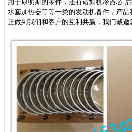
用于康明斯的零件，还有诸如机冷器芯,后排
水套加热器等等一类的发动机备件，产品
正做到我们和客户的互利共赢，我们诚邀