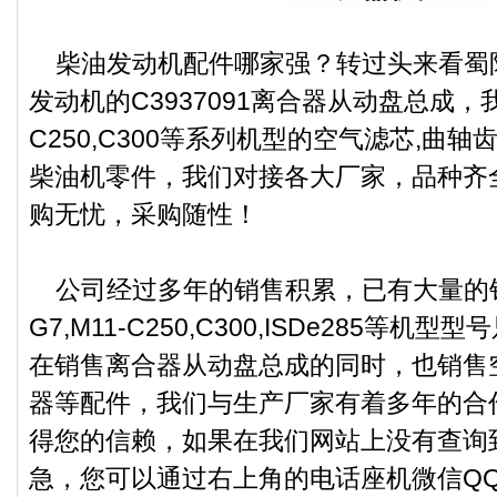
柴油发动机配件哪家强？转过头来看蜀
发动机的C3937091离合器从动盘总成，我们还
C250,C300等系列机型的空气滤芯,曲轴
柴油机零件，我们对接各大厂家，品种齐
购无忧，采购随性！
公司经过多年的销售积累，已有大量的销售
G7,M11-C250,C300,ISDe285等
在销售离合器从动盘总成的同时，也销售空
器等配件，我们与生产厂家有着多年的合
得您的信赖，如果在我们网站上没有查询
急，您可以通过右上角的电话座机微信Q