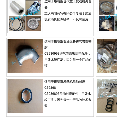
适用于康明斯现代重工发动机离合
器
重庆蜀阳商贸有限公司专注于柴油
机发动机配件经销，不仅有适用
适用于康明斯石油设备进气管盖密
封
C3936993进气管盖密封垫配件，
用处比较广泛，因为每一个产品的
技
适用于康明斯发动机后油封座
C39368
C3936895后油封座配件，用处比
较广泛，因为每一个产品的技术参
数