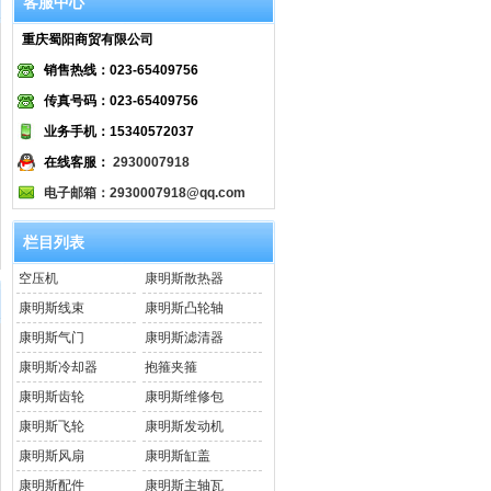
客服中心
重庆蜀阳商贸有限公司
销售热线：023-65409756
传真号码：023-65409756
业务手机：15340572037
在线客服：
2930007918
电子邮箱：2930007918@qq.com
栏目列表
空压机
康明斯散热器
康明斯线束
康明斯凸轮轴
康明斯气门
康明斯滤清器
康明斯冷却器
抱箍夹箍
康明斯齿轮
康明斯维修包
康明斯飞轮
康明斯发动机
康明斯风扇
康明斯缸盖
康明斯配件
康明斯主轴瓦