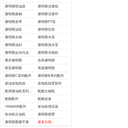
康明斯喷油器
康明斯活塞组
康明斯曲轴
康明斯活塞环
康明斯皮带
康明斯PT泵
康明斯油泵
康明斯仪表
康明斯水箱
康明斯水泵
康明斯油封
康明斯海水泵
康明斯起动马达
康明斯充电机
重庆康明斯
东风康明斯
西安康明斯
美国康明斯
康明斯C系列配件
康明斯B系列配件
柴油发电机组
发电机组零部件
船用柴油机系列配件
船舶主辅机
船舶配件
船舶设备
YANMAR配件
发动机增压器
发动机分油机
康明斯摇臂
康明斯图册手册
更多分类...