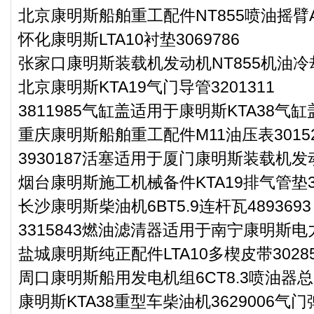
北京康明斯船舶重工配件NT855喷油摇臂AR
怀化康明斯LTA10衬垫3069786
张家口康明斯装载机发动机NT855机油冷却
北京康明斯KTA19气门导管3201311
3811985气缸盖适用于康明斯KTA38气缸
重庆康明斯船舶重工配件M11油压表30152
3930187活塞适用于厦门康明斯装载机发动
烟台康明斯施工机械备件KTA19排气管垫30
长沙康明斯柴油机6BT5.9连杆瓦4893693
3315843燃油滤清器适用于南宁康明斯电
盐城康明斯纯正配件LTA10多楔皮带30285
周口康明斯船用发电机组6CT8.3喷油器总成
康明斯KTA38重型车柴油机3629006气