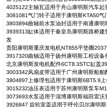
4025122主轴瓦适用于舟山康明斯汽车起
3081081气门转子适用于康明斯KTA50
3803894曲轴前水泵油封适用于南通康明
3939313缸体适用于秦皇岛康明斯路桥建
发
贵阳康明斯重庆发电机NT855平垫圈2037
3917320曲轴适用于扬州康明斯工程设备柴
北京康明斯发电机配件6CT8.3STC缸盖397
3003342风扇皮带适用于广州康明斯船舶
3804897上修理包适用于康明斯6BT5.9
3015232油压表适用于苏州康明斯泵车M
3073693水泵适用于淄博康明斯福田雷沃
3926847 齿轮室盖适用于呼伦贝尔康明斯