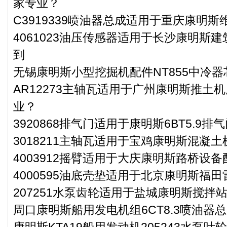
家专业？
C3919339喷油器总成适用于重庆康明斯维
4061023油压传感器适用于长沙康明斯建
到
无锡康明斯小型挖掘机配件NT855中冷器芯3
AR12273主轴瓦适用于广州康明斯推土机
业？
3920868排气门适用于康明斯6BT5.9排
3018211主轴瓦适用于宝鸡康明斯混凝土
4003912摇臂适用于大庆康明斯路桥设备
4000595油底壳垫适用于北京康明斯福田
207251水泵齿轮适用于盐城康明斯搅拌站
周口康明斯船用发电机组6CT8.3喷油器总成
康明斯KTA19船用发动机205243水泵叶