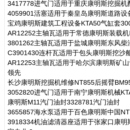
3417778进气门适用于重庆康明斯挖掘机
4059901活塞适用于秦皇岛康明斯道路设
宝鸡康明斯建筑工程设备KTA50气缸套300
AR12252主轴瓦适用于常德康明斯装载机
3801262主轴瓦适用于盐城康明斯东风柴
C3901430连杆瓦适用于包头康明斯挖沙船
AR12253主轴瓦适用于哈尔滨康明斯矿山
领先
长沙康明斯挖掘机维修NT855后摇臂BM95
3052820进气门适用于南宁康明斯机械KT
康明斯M11汽门油封3328781汽门油封
3655857海水泵适用于百色康明斯中国NT
3918334机油滤清器座适用于张家口康明