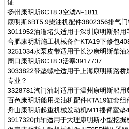
证
扬州康明斯6CT8.3空滤AF1811
康明斯6BT5.9柴油机配件3802356排气
3011952油道堵头适用于深圳康明斯船用
合肥康明斯施工机械备件KTA19下修包408
3251034水泵皮带适用于长沙康明斯柴油
周口康明斯6CT8.3活塞3917707
3033822带垫螺栓适用于上海康明斯路桥
专业？
3328781汽门油封适用于温州康明斯船用
百色康明斯船用柴油机配件KTA19缸套组件3
舟山康明斯起重机械发动机M11摇臂室垫40
3917320曲轴适用于大理康明斯小型挖掘机