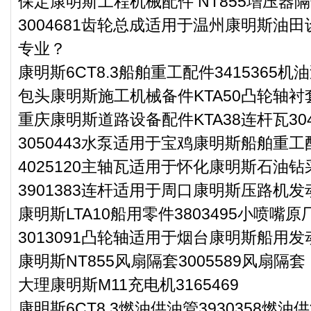
保定康明斯工程机械配件 NT855增压器隔热
3004681齿轮总成适用于温州康明斯油田
专业？
康明斯6CT8.3船舶重工配件3415365机
包头康明斯施工机械备件KTA50凸轮轴衬套2
重庆康明斯道路设备配件KTA38连杆瓦304
3050443水泵适用于宝鸡康明斯船舶重工
4025120主轴瓦适用于怀化康明斯石油钻
3901383连杆适用于周口康明斯压路机发动
康明斯LTA10船用零件3803495小喷嘴原
3013091凸轮轴适用于烟台康明斯船用发
康明斯NT855风扇隔套3005589风扇隔套
大理康明斯M11充电机3165469
康明斯6CT8.3燃油供油管3930358燃油