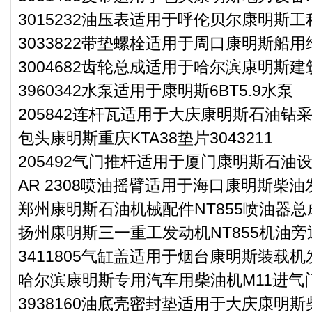
3015232油压表适用于呼伦贝尔康明斯工
3033822带垫螺栓适用于周口康明斯船用
3004682齿轮总成适用于哈尔滨康明斯建
3960342水泵适用于康明斯6BT5.9水泵
205842连杆瓦适用于大庆康明斯石油钻采
包头康明斯重庆KTA38垫片3043211
205492气门推杆适用于厦门康明斯石油设
AR 2308喷油摇臂适用于海口康明斯柴油
郑州康明斯石油机械配件NT855喷油器总成3
扬州康明斯三一重工发动机NT855机油旁通
3411805气缸盖适用于烟台康明斯装载机
哈尔滨康明斯专用汽车用柴油机M11进气门座
3938160油底壳密封垫适用于大庆康明斯柴