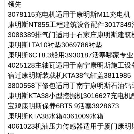
领先
3078115充电机适用于康明斯M11充电机
康明斯NT855工程建筑设备配件301734
3088389排气门适用于石家庄康明斯建筑
康明斯LTA10衬垫3069786衬垫
康明斯6CT8.3船用3930187活塞哪家专
4025128主轴瓦适用于南宁康明斯施工设
宿迁康明斯装载机KTA38气缸盖3811985
3800558下修包适用于南宁康明斯石油钻
康明斯KTA38小型挖掘机3016627充电
宝鸡康明斯保养6BT5.9活塞3928673
康明斯KTA38水箱4061009水箱
4061023机油压力传感器适用于厦门康明