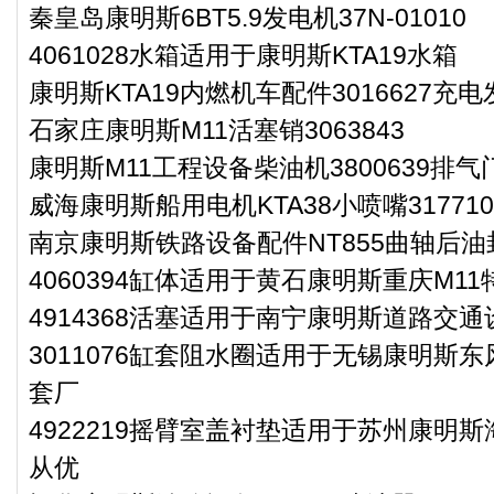
秦皇岛康明斯6BT5.9发电机37N-01010
4061028水箱适用于康明斯KTA19水箱
康明斯KTA19内燃机车配件3016627充
石家庄康明斯M11活塞销3063843
康明斯M11工程设备柴油机3800639排
威海康明斯船用电机KTA38小喷嘴317710
南京康明斯铁路设备配件NT855曲轴后油封3
4060394缸体适用于黄石康明斯重庆M1
4914368活塞适用于南宁康明斯道路交通
3011076缸套阻水圈适用于无锡康明斯东
套厂
4922219摇臂室盖衬垫适用于苏州康明斯
从优