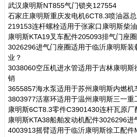
武汉康明斯NT855气门锁夹127554
石家庄康明斯重庆发电机6CT8.3喷油器总成
219153连杆螺栓适用于张家口康明斯柴油
康明斯KTA19叉车配件205093排气门座
3026296进气门座圈适用于临沂康明斯装
业？
3038060空压机进水管适用于吉林康明斯
销
3655857海水泵适用于苏州康明斯内燃机
3803977活塞环适用于温州康明斯三一重
康明斯6CT8.3零件C3901430连杆瓦原
康明斯KTA38船舶发动机配件302629
4003913摇臂适用于临沂康明斯徐工配件