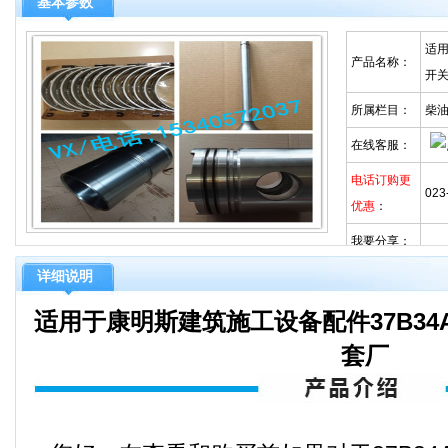
基本参数
适用
产品名称：
开
所属栏目：
柴
在线客服：
电话订购更
023
优惠
：
我要分享：
详细说明
适用于康明斯建筑施工设备配件37B34A
套厂