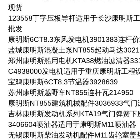
现货
123558丁字压板导杆适用于长沙康明斯工
批发
康明斯6CT8.3东风发电机3901383连杆
盐城康明斯混凝土泵NT855起动马达3021
郑州康明斯船用电机KTA38燃油滤清器331
C4938000发电机适用于重庆康明斯工程设
宝鸡康明斯6CT8.3节温器3928639
苏州康明斯越野车NT855连杆瓦214950
康明斯NT855建筑机械配件3036933气
吉林康明斯发动机系列KTA19气门弹簧下座3
3406604喷油器适用于康明斯M11喷油器
无锡康明斯柴油发动机配件M11齿轮室盖垫3