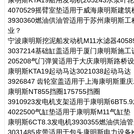
4070529摇臂室垫适用于威海康明斯建筑
3930360燃油供油管适用于苏州康明斯工
业？
宁波康明斯挖泥船发动机M11水滤器40589
3037214基础缸盖适用于厦门康明斯施工
205208气门弹簧适用于大庆康明斯路桥设
康明斯KTA19起动马达3021038起动马达
3926847 齿轮室盖适用于上海康明斯重庆
康明斯NT855挡圈175755挡圈
3910923发电机支架适用于康明斯6BT5
4022500气缸垫适用于康明斯M11气缸垫
康明斯6CT8.3发电机3930355燃油供油
3031485皮带适用于包头康明斯电力设备K