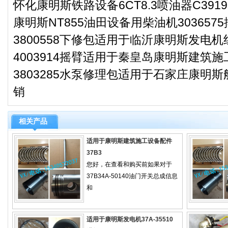
怀化康明斯铁路设备6CT8.3喷油器C3919
康明斯NT855油田设备用柴油机30365
3800558下修包适用于临沂康明斯发电机组
4003914摇臂适用于秦皇岛康明斯建筑施
3803285水泵修理包适用于石家庄康明斯
销
相关产品
适用于康明斯建筑施工设备配件
37B3
您好，在查看和购买前如果对于
37B34A-50140油门开关总成信息
和
适用于康明斯发电机37A-35510