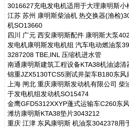
3016627充电发电机适用于大理康明斯小
江苏 苏州 康明斯柴油机 热交换器(渔检)3
机SO13660
四川 广元 西安康明斯配件 康明斯大泵4020
发电机康明斯发电机组 汽车电动燃油泵391
3287208 TBE,INL 压缩机进水管
南通康明斯建筑工程设备KTA38机油滤清器3
锦重JZX5130TCS5测试井架车B180
上海 闸北 重庆康明斯发动机有限公司 柴油机导
于发电机组发动机SO15474
金鹰GFD5312XXYP蓬式运输车C260
潍坊康明斯KTA38垫片3043212
重庆 江津 东风康明斯 机油泵304237