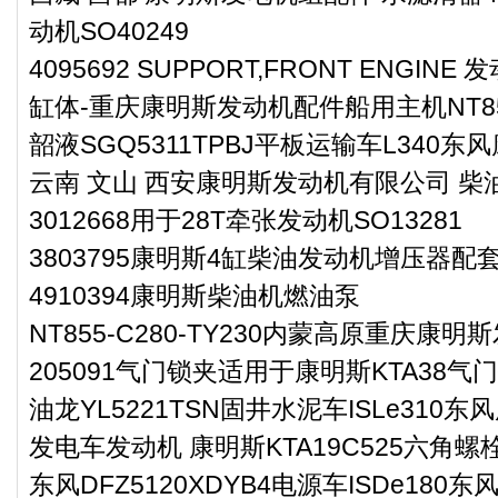
动机SO40249
4095692 SUPPORT,FRONT ENGIN
缸体-重庆康明斯发动机配件船用主机NT8
韶液SGQ5311TPBJ平板运输车L340
云南 文山 西安康明斯发动机有限公司 
3012668用于28T牵张发动机SO13281
3803795康明斯4缸柴油发动机增压器配
4910394康明斯柴油机燃油泵
NT855-C280-TY230内蒙高原重庆康明
205091气门锁夹适用于康明斯KTA38气
油龙YL5221TSN固井水泥车ISLe310
发电车发动机 康明斯KTA19C525六角螺栓3
东风DFZ5120XDYB4电源车ISDe180