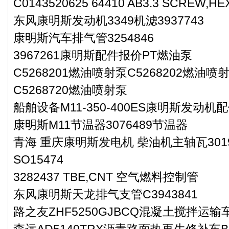
C0143520625 64410 AB3.3 SCREW,H
东风康明斯发动机3349机滤3937743
康明斯汽车排气管3254846
3967261康明斯配件报价PT燃油泵
C5268201燃油喷射泵C5268202燃油喷
C5268720燃油喷射泵
船舶设备M11-350-400ES康明斯发动机配
康明斯M11节温器3076489节温器
青海 重庆康明斯发电机 柴油机主轴瓦301
SO15474
3282437 TBE,CNT 空气燃料控制管
东风康明斯天龙排气支管C3943841
路之友ZHF5250GJBCQ混凝土搅拌运输
森远AD5140TRX沥青路面热再生修补车