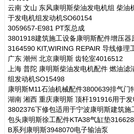
云南 文山 东风康明斯柴油发电机组 柴油机
于发电机组发动机SO60154
3059657-E981 PT泵总成
3801918建筑施工设备康明斯配件增压
3164590 KIT,WIRING REPAIR 导线修
广东 潮州 北京康明斯 齿轮室4016512
上海 普陀 康明斯柴油发电机配件 燃油滤清
组发动机SO15498
康明斯M11石油机械配件3800639排气
湖南 湘西 重庆康明斯 顶杆191916用于发
3802376下修包适用于宁波康明斯建筑施工
包头康明斯徐工配件KTA38气缸垫316628
B系列康明斯3948070电子输油泵