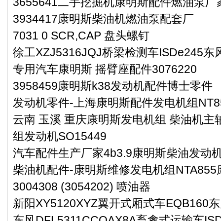
3655641二手挖掘机康明斯配件燃油泵厂
3934417康明斯柴油机燃油泵配套厂
7031 0 SCR,CAP 盘头螺钉
徐工XZJ5316JQJ桥梁检测车ISDe24
专用汽车康明斯 摇臂座配件3076220
3958459康明斯k38发动机配件博士零件
发动机零件-上海康明斯配件发电机组NT8
云南 玉溪 重庆康明斯发电机组 柴油机主轴
组发动机SO15449
汽车配件生产厂家4b3.9康明斯柴油发动
柴油机配件-康明斯维修发电机组NTA85
3004308 (3054202) 喷油器
新阳XY5120XYZ翼开式厢式车EQB16
东风DFL5311CCQAX8A畜禽式运输车I