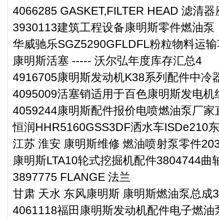
4066285 GASKET,FILTER HEAD 滤
3930113建筑工程设备康明斯零件燃油泵
华威驰乐SGZ5290GFLDFL粉粒物料运
康明斯活塞 ----- 沃尔弘年度库存汇总4
4916705康明斯发动机K38系列配件中冷
4095009活塞销适用于百色康明斯发电机
4059244康明斯配件报价电喷燃油泵厂家
恒润HHR5160GSS3DF洒水车ISDe2
江苏 淮安 康明斯维修 燃油喷射泵零件2033
康明斯LTA10轮式挖掘机配件3804744
3897775 FLANGE 法兰
甘肃 天水 东风康明斯 康明斯燃油泵总成300
4061118福田康明斯发动机配件电子燃油