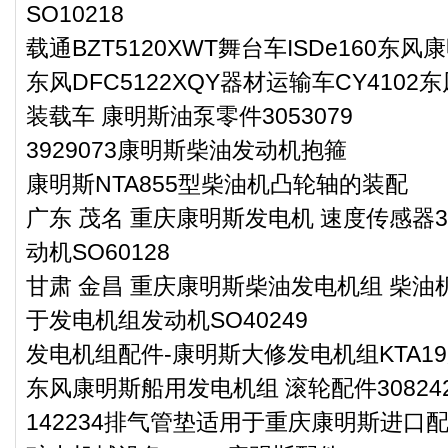
SO10218
载通BZT5120XWT舞台车ISDe160东
东风DFC5122XQY器材运输车CY410
装载车 康明斯油泵零件3053079
3929073康明斯柴油发动机抱箍
康明斯NTA855型柴油机凸轮轴的装配
广东 茂名 重庆康明斯发电机 速度传感器3
动机SO60128
甘肃 金昌 重庆康明斯柴油发电机组 柴油机
于发电机组发动机SO40249
发电机组配件-康明斯大修发电机组KTA1
东风康明斯船用发电机组 滚轮配件30824
142234排气管垫适用于重庆康明斯进口配