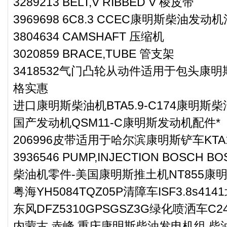
3289213 BELT,V RIBBED V 棱皮带
3969698 6C8.3 CCEC康明斯柴油发动
3804634 CAMSHAFT 压缩机
3020859 BRACE,TUBE 管支架
3418532气门凸轮从动件适用于包头康明
格实惠
进口康明斯柴油机BTA5.9-C174康明斯
国产发动机QSM11-C康明斯发动机配件*
206996皮带适用于哈尔滨康明斯铲车KT
3936546 PUMP,INJECTION BOSCH 
柴油机零件-美国康明斯推土机NT855康
粤海YH5084TQZ05P清障车ISF3.8s
东风DFZ5310GPSGSZ3G绿化喷洒车
内蒙古 赤峰 重庆康明斯柴油发电机组 柴油