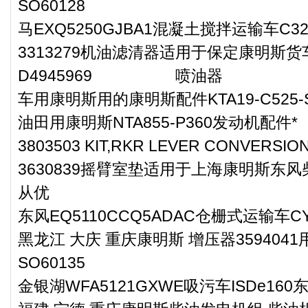
SO60128
马EXQ5250GJBA1混凝土搅拌运输车C
3313279机油滤清器适用于保定康明斯货
D4945969 喷油器
车用康明斯用的康明斯配件KTA19-C525-SO
油田用康明斯NTA855-P360发动机配件*
3803503 KIT,RKR LEVER CONVER
3630839摇臂室垫适用于上海康明斯东风
从优
东风EQ5110CCQ5ADAC仓栅式运输车C
黑龙江 大庆 重庆康明斯 增压器35940
SO60135
金银湖WFA5121GXWE吸污车ISDe16