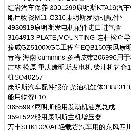
红岩汽车保养 3001299康明斯KTA19汽
船用物资M11-C310康明斯发动机配件*
4930919康明斯发电机配件进口进气管
3164913 PLATE,MOUNTING 连杆检查
骏威GZ5100XGC工程车EQB160东风
青海 海南 cummins 多槽皮带206996用
吉林 松原 重庆康明斯发电机 柴油机衬套1
机SO40257
康明斯汽车配件报价 柴油机缸体3088310
船用物资L10
3655997康明斯船用发动机油泵总成
3591522船用康明斯主机增压器
万丰SHK1020AF轻载货汽车用的东风四