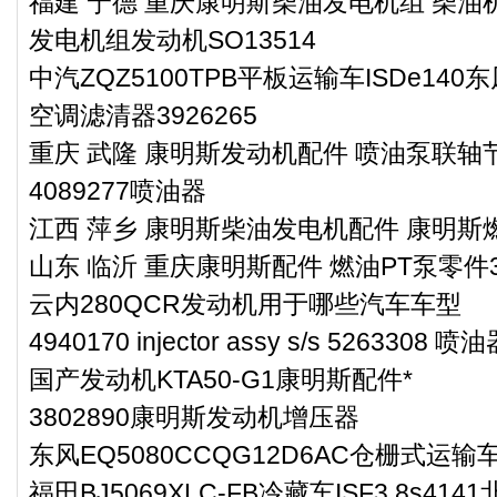
福建 宁德 重庆康明斯柴油发电机组 柴油机
发电机组发动机SO13514
中汽ZQZ5100TPB平板运输车ISDe14
空调滤清器3926265
重庆 武隆 康明斯发动机配件 喷油泵联轴节3
4089277喷油器
江西 萍乡 康明斯柴油发电机配件 康明斯燃
山东 临沂 重庆康明斯配件 燃油PT泵零件34
云内280QCR发动机用于哪些汽车车型
4940170 injector assy s/s 5263308 
国产发动机KTA50-G1康明斯配件*
3802890康明斯发动机增压器
东风EQ5080CCQG12D6AC仓栅式运输
福田BJ5069XLC-FB冷藏车ISF3.8s4