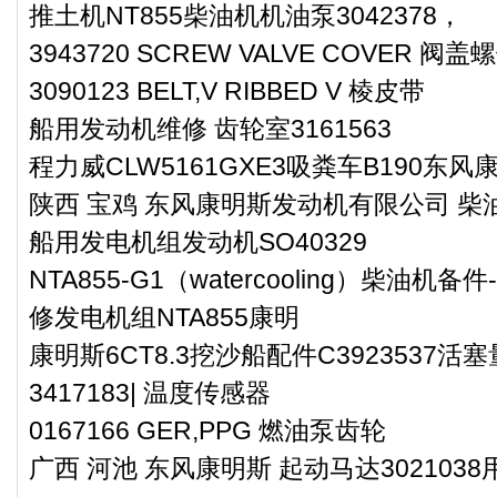
推土机NT855柴油机机油泵3042378，
3943720 SCREW VALVE COVER 阀盖
3090123 BELT,V RIBBED V 棱皮带
船用发动机维修 齿轮室3161563
程力威CLW5161GXE3吸粪车B190东
陕西 宝鸡 东风康明斯发动机有限公司 柴油
船用发电机组发动机SO40329
NTA855-G1（watercooling）柴油
修发电机组NTA855康明
康明斯6CT8.3挖沙船配件C3923537活
3417183| 温度传感器
0167166 GER,PPG 燃油泵齿轮
广西 河池 东风康明斯 起动马达30210