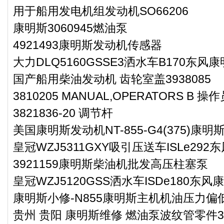
用于船用发电机组发动机SO66206
康明斯3060945燃油泵
4921493康明斯发动机传感器
大力DLQ5160GSSE3洒水车B170东风
国产船用柴油发动机 齿轮室盖3938085
3810205 MANUAL,OPERATORS B 操
3821836-20 调节杆
美国康明斯发动机NT-855-G4(375)康
皇冠WZJ5311GXY吸引压送车ISLe29
3921159康明斯柴油机批发高压柱塞泵
皇冠WZJ5120GSS洒水车ISDe180东
康明斯小修-N855康明斯主机机油压力
贵州 贵阳 康明斯维修 燃油泵波纹管零件34