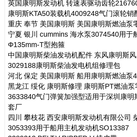
英国康明斯发动机 转速表驱动齿轮216760
康明斯KTA50装载机4009248气门滚轮
重庆 奉节 美国康明斯 美国康明斯燃油泵零件
宁夏 银川 cummins 海水泵3074540用
Φ135mm-T型抱箍
中国康明斯柴油发动机配件 东风康明斯风扇
3029188康明斯柴油发电机组修理包
河北 保定 美国康明斯 船用康明斯燃油泵49
黑龙江 绥化 康明斯修理 康明斯PT燃油泵零件
3633840气门弹簧加强型适用于深圳康明
套厂
四川 攀枝花 西安康明斯发动机有限公司
3053393用于船用主机发动机SO13387