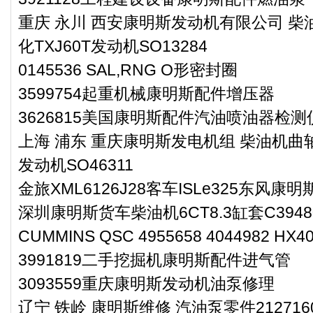
重庆 永川 西安康明斯发动机有限公司 柴油
化TXJ60T发动机SO13284
0145536 SAL,RNG O形密封圈
3599754起重机械康明斯配件增压器
3626815美国康明斯配件汽油喷油器检测
上海 浦东 重庆康明斯发电机组 柴油机曲轴
发动机SO46311
金旅XML6126J28客车ISLe325东风康
深圳康明斯货车柴油机6CT8.3缸套C3948
CUMMINS QSC 4955658 4044982 HX40
3991819二手挖掘机康明斯配件进气管
3093559重庆康明斯发动机油泵修理
辽宁 铁岭 康明斯维修 汽油泵零件212716