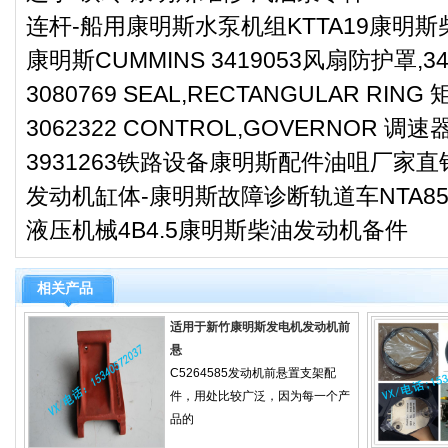
连杆-船用康明斯水泵机组KTTA19康明
康明斯CUMMINS 3419053风扇防护罩,34
3080769 SEAL,RECTANGULAR RIN
3062322 CONTROL,GOVERNOR 调
3931263铁路设备康明斯配件油咀厂家直
发动机缸体-康明斯故障诊断轨道车NTA8
液压机械4B4.5康明斯柴油发动机备件
相关产品
适用于新竹康明斯发电机发动机前
悬
C5264585发动机前悬置支架配
件，用处比较广泛，因为每一个产
品的