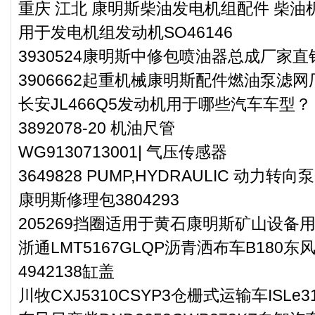
重庆 江北 康明斯柴油发电机组配件 柴油机
用于发电机组发动机SO46146
3930524康明斯中修包喷油器总成厂家直
3906662起重机械康明斯配件燃油泵滤
长安JL466Q5发动机用于哪些汽车车型？
3892078-20 机油尺管
WG9130713001| 气压传感器
3649828 PUMP,HYDRAULIC 动力转向泵
康明斯修理包3804293
205269挡圈适用于黄石康明斯矿山设备用
浙通LMT5167GLQP沥青洒布车B180
4942138缸盖
川牧CXJ5310CSYP3仓栅式运输车ISL