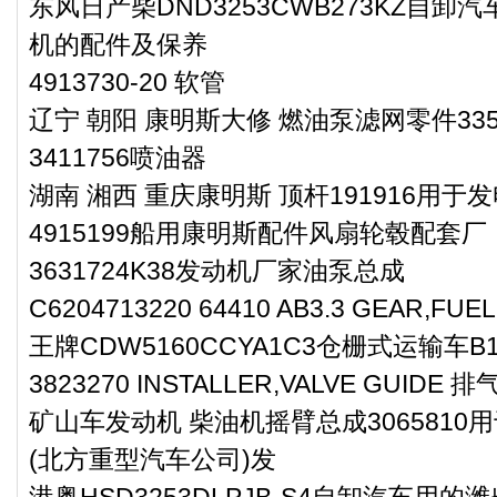
东风日产柴DND3253CWB273KZ自卸
机的配件及保养
4913730-20 软管
辽宁 朝阳 康明斯大修 燃油泵滤网零件3355
3411756喷油器
湖南 湘西 重庆康明斯 顶杆191916用于发
4915199船用康明斯配件风扇轮毂配套厂
3631724K38发动机厂家油泵总成
C6204713220 64410 AB3.3 GEAR,FUE
王牌CDW5160CCYA1C3仓栅式运输车
3823270 INSTALLER,VALVE GUID
矿山车发动机 柴油机摇臂总成3065810用于T
(北方重型汽车公司)发