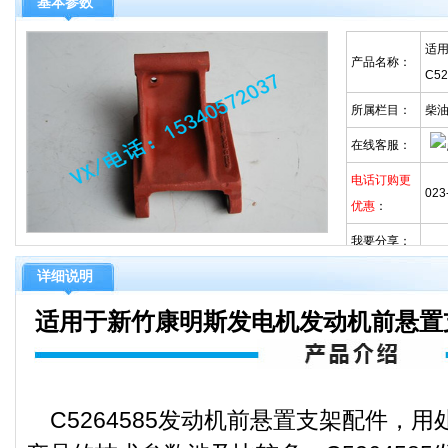
基本参数
适
产品名称：
C5
所属栏目：
柴
在线客服：
电话订购更
023
优惠
：
我要分享：
详细说明
适用于新竹康明斯发电机发动机前悬置支架
C5264585发动机前悬置支架配件，