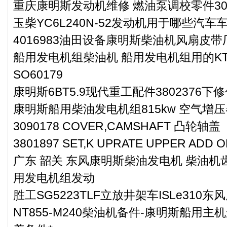
重庆康明斯发动机维修 燃油泵调校零件303
玉柴YC6L240N-52发动机用于哪些汽车
4016983油田设备康明斯柴油机风扇皮
船用发电机组柴油机 船用发电机组用的KTA3
SO60179
康明斯6BT5.9现代重工配件3802376
康明斯船用柴油发电机组815kw 空气增压器
3090178 COVER,CAMSHAFT 凸轮轴盖
3801897 SET,K UPRATE UPPER ADD
广东 韶关 东风康明斯柴油发电机 柴油机齿
用发电机组发动
胜工SG5223TLF立放井架车ISLe310
NT855-M240柴油机备件-康明斯船用主