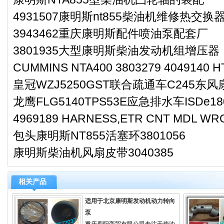
4931507康明斯nt855柴油机维修热交换
3943462重庆康明斯配件喷油泵配套厂
3801935大型康明斯柴油发动机组增压器
CUMMINS NTA400 3803279 4049140 HT
皇冠WZJ5250GST联合疏通车C245东
龙鹰FLG5140TPS53E应急排水车ISD
4969189 HARNESS,ETR CNT MD
包头康明斯NT855活塞环3801056
康明斯柴油机风扇皮带3040385
相关产品
适用于北京康明斯发动机动力转向
泵
重庆蜀阳商贸有限公司专注于柴油