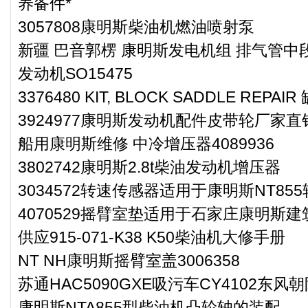
养备件*
3057808康明斯柴油机燃油喷射泵
新疆 巴音郭楞 康明斯发电机组 排气管中段
发动机SO15475
3376480 KIT, BLOCK SADDLE RE
3924977康明斯发动机配件皮带轮厂家直
船用康明斯维修 中冷增压器4089936
3802742康明斯2.8t柴油发动机增压器
3034572转速传感器适用于康明斯NT85
4070529摇臂室垫适用于石家庄康明斯建
供应915-071-K38 K50柴油机大修手册
NT NH康明斯摇臂室盖3006358
苏通HAC5090GXE吸污车CY4102东风
康明斯NTA855型柴油机凸轮轴的装配