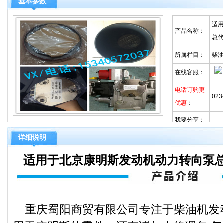
基本参数
适用
产品名称：
总
所属栏目：
柴
在线客服：
电话订购更
023
优惠
：
我要分享：
详细说明
适用于北京康明斯发动机动力转向泵总成
重庆蜀阳商贸有限公司专注于柴油机发