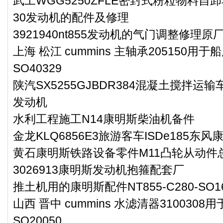
武工WGG5250ZFLE密封式粉粒物料自卸
30发动机的配件及修理
3921940nt855发动机的气门调整修理原
上海 松江 cummins 主轴承205150
SO40329
陕汽SX5255GJBDR384混凝土搅拌运输车
发动机
水利工程施工N14康明斯柴油机备件
金龙KLQ6856E3旅游客车ISDe185东
黄石康明斯铁路设备零件M11凸轮从动件总成
3026913康明斯发动机抱箍配套厂
推土机用的康明斯配件NT855-C280-SO16
山西 晋中 cummins 水滤清器3100308
SO20050