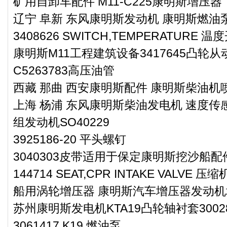
矿用自卸车配件 M11-C225康明斯增压器
辽宁 阜新 东风康明斯发动机 康明斯燃油泵维
3408626 SWITCH,TEMPERATURE 温
康明斯M11工程建筑设备3417645凸轮
C5263783高压油管
西藏 那曲 西安康明斯配件 康明斯柴油机喷油
上海 杨浦 东风康明斯柴油发电机 速度传感
组发动机SO40229
3925186-20 平头螺钉
3040303皮带适用于保定康明斯挖沙船配
144714 SEAT,CPR INTAKE VALVE 
船用涡轮增压器 康明斯汽车增压器发动机增压
苏州康明斯发电机KTA19凸轮轴衬套30028
3061417 K19 燃油泵