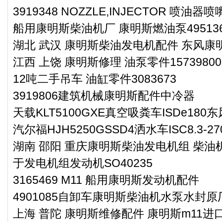
3919348 NOZZLE,INJECTOR 喷油器喷
船用康明斯柴油机厂 康明斯燃油泵49513
湖北 武汉 康明斯柴油发电机配件 东风康明
江西 上饶 康明斯修理 油泵零件15739800
12吨二手吊车 油缸零件3083673
3919806建筑机械康明斯配件中冷器
天载KLT5100GXE真空吸粪车ISDe18
汽尔福HJH5250GSSD4洒水车ISC8.3
湖南 邵阳 重庆康明斯柴油发电机组 柴油机
于发电机组发动机SO40235
3165469 M11 船用康明斯发动机配件
4901085自卸车康明斯柴油机水泵水封原
上海 普陀 康明斯维修配件 康明斯m11进口