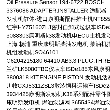
Oil Pressure Sensor 194-6722 BOSCH
3376086 ADAPTER,INSTALLER 适配器
发动机缸体-进口康明斯配件推土机NT85
红宇HYZ5160ZLJ密封自卸式垃圾车ISD
3088303康明斯k38发动机电ECU主机发
上海 杨浦 重庆康明斯柴油发电机 柴油机排
机组发动机SO46101
C6204215180 64410 AB3.3 PLUG,THR
兰矿LK5080TBC仪表车ISDe185东风
3800318 KIT,ENGINE PISTON 发动
川牧CXJ5311ZSL3散装饲料运输车ISD
3934425康明斯发动机K38系列配件零
康明斯发电机 燃油泵滤网 3655434燃油