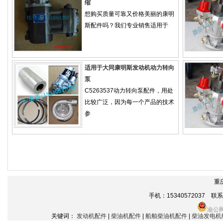
缩
想购买质量可靠又价格美丽的康明
斯配件吗？我们专业销售适用于
适用于大同康明斯发动机动力转向
泵
C5263537动力转向泵配件，用处
比较广泛，因为每一个产品的技术
参
重
手机：15340572037 联系电话
渝公网
关键词：
发动机配件
|
柴油机配件
|
船舶柴油机配件
|
柴油发电机