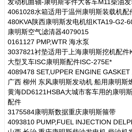
发动机曲轴-康明斯零件大客车M11柴油
4061028水箱适用于温州康明斯装载机配
480KVA陕西康明斯发电机组KTA19-G2-6
康明斯空气滤清器4079015
0161127 PMP,WTR 海水泵
3037821衬垫适用于上海康明斯挖机配件K
大型叉车ISC康明斯配件ISC-275E*
4089478 SET,UPPER ENGINE GA
广西 柳州 东风康明斯发动机 船用康明斯燃油
黄海DD6121HSBA大城市客车用的康明斯
配件
3175584康明斯数据重庆康明斯箍带
4093810 PUMP,FUEL INJECTION 
山西 长治 重庆康明斯柴油发电机 柴油机发