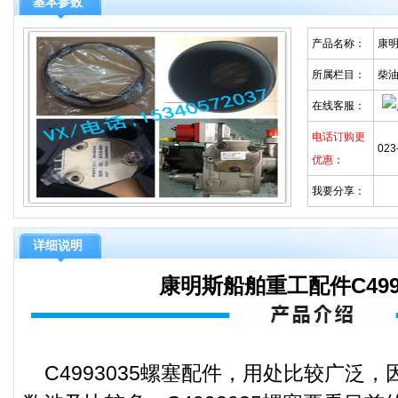
基本参数
产品名称：
康明
所属栏目：
柴
在线客服：
电话订购更
023
优惠
：
我要分享：
详细说明
康明斯船舶重工配件C499
C4993035螺塞配件，用处比较广泛