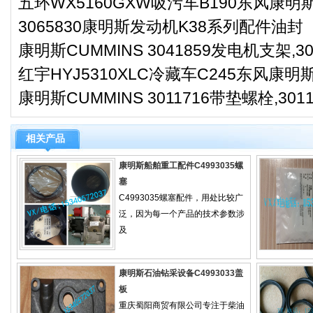
五环WX5160GXW吸污车B190东风康明
3065830康明斯发动机K38系列配件油封
康明斯CUMMINS 3041859发电机支架,30
红宇HYJ5310XLC冷藏车C245东风康
康明斯CUMMINS 3011716带垫螺栓,3011
相关产品
康明斯船舶重工配件C4993035螺
塞
C4993035螺塞配件，用处比较广
泛，因为每一个产品的技术参数涉
及
康明斯石油钻采设备C4993033盖
板
重庆蜀阳商贸有限公司专注于柴油