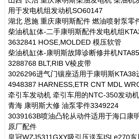
用于发电机组发动机SO60147
湖北 恩施 重庆康明斯配件 燃油喷射泵零件3
柴油机缸体-二手康明斯配件发电机组KTA
3632841 HOSE,MOLDED 模压软管
柴油机缸体-康明斯故障诊断修井机NTA8
3288768 BLT,RIB V棱皮带
3026296进气门镶座适用于康明斯KTA3
4948387 HARNESS,ETR CNT MD
牵引车发动机 牵引车用的NTC-350发动机S
青海 康明斯大修 油泵零件3349224
3039163B喷油凸轮从动件适用于海口康
原厂配件
皇冠WZJ5311GXY吸引压送车ISLe27