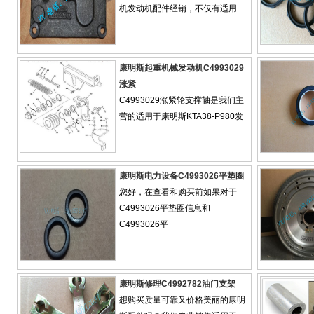
机发动机配件经销，不仅有适用
康明斯起重机械发动机C4993029
涨紧
C4993029涨紧轮支撑轴是我们主
营的适用于康明斯KTA38-P980发
康明斯电力设备C4993026平垫圈
您好，在查看和购买前如果对于
C4993026平垫圈信息和
C4993026平
康明斯修理C4992782油门支架
想购买质量可靠又价格美丽的康明