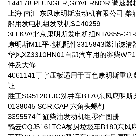
144178 PLUNGER,GOVERNOR 调速
上海 南汇 东风康明斯发动机有限公司 柴油
船用发电机组发动机SO40259
300KVA北京康明斯发电机组NTA855-G1-
康明斯M11平地机配件3315843燃油滤
华风XZ3310HN01自卸汽车用的潍柴WP1
件及大修
4061141丁字压板适用于百色康明斯重庆
证
胜工SG5120TJC洗井车B170东风康明
0138045 SCR,CAP 六角头螺钉
3395574单缸柴油发动机组零件图册
鹤云CQJ5161TCA餐厨垃圾车B180东