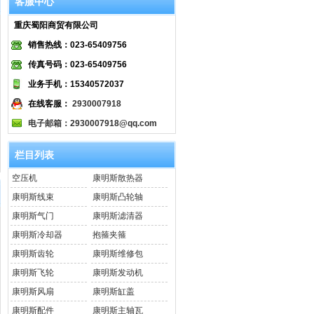
客服中心
重庆蜀阳商贸有限公司
销售热线：023-65409756
传真号码：023-65409756
业务手机：15340572037
在线客服：
2930007918
电子邮箱：2930007918@qq.com
栏目列表
空压机
康明斯散热器
康明斯线束
康明斯凸轮轴
康明斯气门
康明斯滤清器
康明斯冷却器
抱箍夹箍
康明斯齿轮
康明斯维修包
康明斯飞轮
康明斯发动机
康明斯风扇
康明斯缸盖
康明斯配件
康明斯主轴瓦