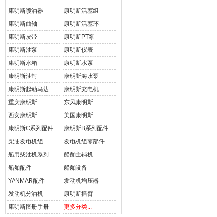
康明斯喷油器
康明斯活塞组
康明斯曲轴
康明斯活塞环
康明斯皮带
康明斯PT泵
康明斯油泵
康明斯仪表
康明斯水箱
康明斯水泵
康明斯油封
康明斯海水泵
康明斯起动马达
康明斯充电机
重庆康明斯
东风康明斯
西安康明斯
美国康明斯
康明斯C系列配件
康明斯B系列配件
柴油发电机组
发电机组零部件
船用柴油机系列配件
船舶主辅机
船舶配件
船舶设备
YANMAR配件
发动机增压器
发动机分油机
康明斯摇臂
康明斯图册手册
更多分类...