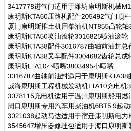
3417778进气门适用于潍坊康明斯机械M
康明斯KTA50压路机配件205492气门顶
厦门康明斯推土机用柴油机NT855凸轮轴30
康明斯KTA50喷油滚轮3016825喷油滚轮
康明斯KTA38配件3016787曲轴前油封
康明斯KTA38叉车配件3004682齿轮总
康明斯LTA10小喷嘴3803495小喷嘴
3016787曲轴前油封适用于康明斯KTA3
威海康明斯工程机械发动机LTA10充电机30
3078115充电机适用于温州康明斯船用燃
周口康明斯专用汽车用柴油机6BT5.9起动机3
3021038起动马达适用于宿迁康明斯电力K
3545647增压器修理包适用于海口康明斯