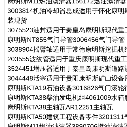
康明斯M11燃油滤清器156172燃油滤清器
3003814机油冷却器总成适用于怀化康明
装现货
3075523油封适用于秦皇岛康明斯现代重
康明斯NT855气门导管3006456气门导管
3038904摇臂轴适用于常德康明斯挖掘机
203555波纹管适用于重庆康明斯现代重工
3524451增压器适用于秦皇岛康明斯道路
3044448活塞适用于贵阳康明斯矿山设备
康明斯KTA19石油设备3016826气门滚
康明斯KTA38柴油发电机组4061009水
康明斯KTA38主轴瓦AR12251主轴瓦
康明斯KTA50建筑工程设备零件32013
康明斯M11燃油滤清器3890706燃油滤清