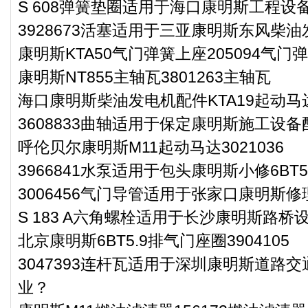
S 608弹簧垫圈适用于海口康明斯工程设备
3928673活塞适用于三亚康明斯东风柴油发
康明斯KTA50气门弹簧上座205094气门
康明斯NT855主轴瓦3801263主轴瓦
海口康明斯柴油发电机配件KTA19起动马达3
3608833曲轴适用于保定康明斯施工设备
呼伦贝尔康明斯M11起动马达3021036
3966841水泵适用于包头康明斯小修6BT
3006456气门导管适用于张家口康明斯修
S 183 A六角螺栓适用于长沙康明斯路桥
北京康明斯6BT5.9排气门座圈3904105
3047393连杆瓦适用于深圳康明斯道路交
业？