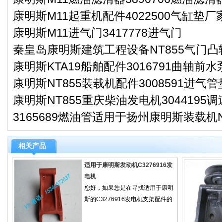
康明斯M11起重机配件4022500气缸垫厂
康明斯M11进气门3417778进气门
秦皇岛康明斯建筑工程设备NT855气门凸轮
康明斯KTA19船舶配件3016791曲轴前
康明斯NT855装载机配件3008591进气
康明斯NT855重庆柴油发电机3044195
3165689燃油管适用于扬州康明斯装载机N
相关产品
适用于康明斯发动机C3276916发
电机
您好，如果您是在寻找适用于康明
斯的C3276916发电机支架配件的