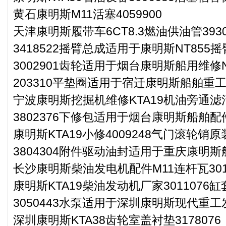
黄石康明斯M11活塞4059900
天津康明斯履带车6CT8.3燃油供油管3930
3418522摇臂总成适用于康明斯NT855
3002901齿轮适用于烟台康明斯船用维修N
203310平垫圈适用于宿迁康明斯船舶重工
宁波康明斯挖掘机维修KTA19机油旁通滤清器
3802376下修包适用于烟台康明斯船舶配件
康明斯KTA19小修4009248气门滚轮销
3804304附件驱动油封适用于重庆康明斯
长沙康明斯柴油发电机配件M11连杆瓦3016
康明斯KTA19柴油发动机厂家301107
3050443水泵适用于深圳康明斯现代重工
深圳康明斯KTA38齿轮室盖衬垫3178076