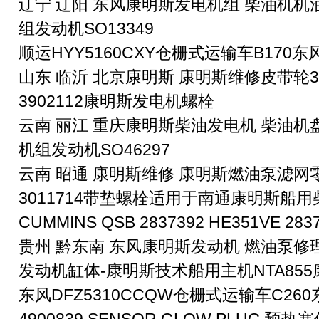
辽宁 辽阳 东风康明斯发电机组 柴油机机油
组发动机SO13349
顺运HYY5160CXY仓栅式运输车B170
山东 临沂 北京康明斯 康明斯维修皮带轮39
3902112康明斯发电机螺栓
云南 丽江 重庆康明斯柴油发电机 柴油机盘
机组发动机SO46297
云南 昭通 康明斯维修 康明斯燃油泵滤网零件
3011714带垫螺栓适用于南通康明斯船用
CUMMINS QSB 2837392 HE351VE 283
贵州 黔东南 东风康明斯发动机 燃油泵修理3
发动机缸体-康明斯技术船用主机NTA85
东风DFZ5310CCQW仓栅式运输车C2
4900839 SENSOR,GLOW PLUG 预热