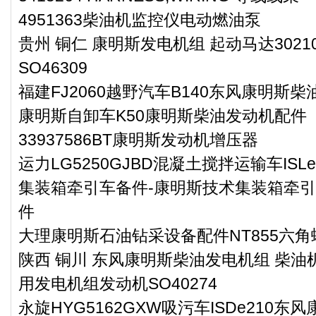
4951363柴油机监控仪电动燃油泵
贵州 铜仁 康明斯发电机组 起动马达302
SO46309
福建FJ2060越野汽车B140东风康明斯柴
康明斯自卸车K50康明斯柴油发动机配件
33937586BT康明斯发动机增压器
运力LG5250GJBD混凝土搅拌运输车IS
集装箱牵引车备件-康明斯技术集装箱牵引车
件
大理康明斯石油钻采设备配件NT855六角螺栓
陕西 铜川 东风康明斯柴油发电机组 柴油机
用发电机组发动机SO40274
永旋HYG5162GXW吸污车ISDe210东