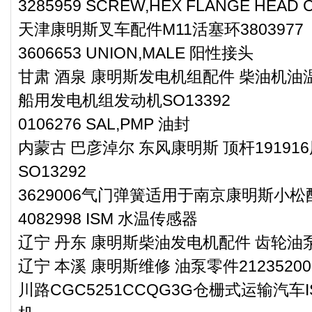
3285959 SCREW,HEX FLANGE HE
天津康明斯叉车配件M11活塞环3803977
3606653 UNION,MALE 阳性接头
甘肃 酒泉 康明斯发电机组配件 柴油机油温
船用发电机组发动机SO13392
0106276 SAL,PMP 油封
内蒙古 巴彦淖尔 东风康明斯 顶杆1919
SO13292
3629006气门弹簧适用于南京康明斯小松
4082998 ISM 水温传感器
辽宁 丹东 康明斯柴油发电机配件 齿轮油泵零
辽宁 本溪 康明斯维修 油泵零件21235200
川路CGC5251CCQG3G仓栅式运输汽车