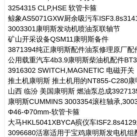
3254315 CLP,HSE 软管卡箍
鲸象AS5071GXW厨余吸污车ISF3.8s
3003301康明斯发动机喷油泵联轴节
矿山开采设备QSM11康明斯备件
3871394纯正康明斯配件油泵修理原厂配
公用载重汽车4b3.9康明斯柴油机配件BT3.9
3916302 SWITCH,MAGNETIC 电磁开关
推土机康明斯 推土机用的NT855-C280康明
山西 临汾 美国康明斯 燃油泵总成392713
康明斯CUMMINS 3003354滚柱轴承,3003
Φ46-Φ70mm-软管卡箍
大马HKL5041XBYCA殡仪车ISF2.8s
3096680活塞适用于宝鸡康明斯发电机组