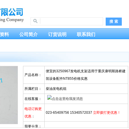
资料
公司简介
订货说明
联系我们
便宜的3250967发电机支架适用于重庆康明斯路桥建
产品名称：
筑设备配件NT855价格实惠
所属栏目：
柴油发电机组
在线客服：
电话订购更
023-65409756 15340572037
立即拨打更优惠！
优惠
：
我要分享：