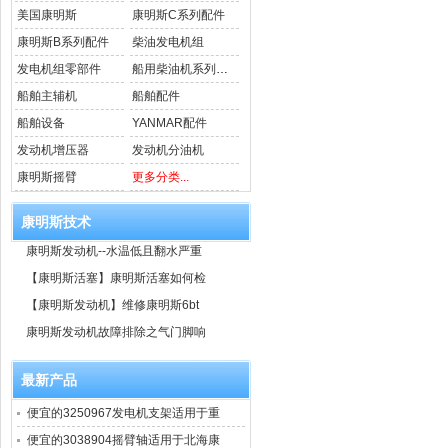
美国康明斯
康明斯C系列配件
康明斯B系列配件
柴油发电机组
发电机组零部件
船用柴油机系列配件
船舶主辅机
船舶配件
船舶设备
YANMAR配件
发动机增压器
发动机分油机
康明斯摇臂
更多分类...
康明斯技术
康明斯发动机--水温低且翻水严重
【康明斯活塞】康明斯活塞如何检
【康明斯发动机】维修康明斯6bt
康明斯发动机故障排除之气门脚响
最新产品
便宜的3250967发电机支架适用于重
便宜的3038904摇臂轴适用于北海康