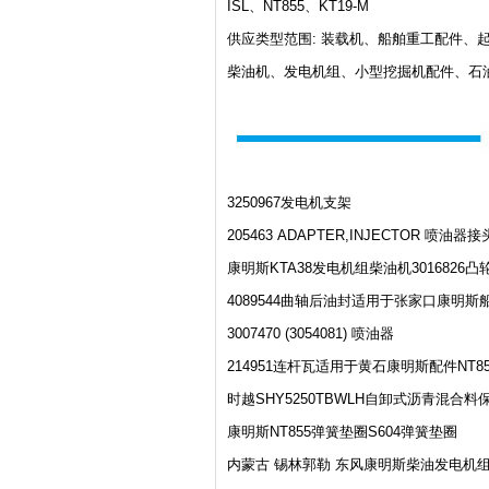
ISL、NT855、KT19-M
供应类型范围: 装载机、船舶重工配件
柴油机、发电机组、小型挖掘机配件、石
3250967发电机支架
205463 ADAPTER,INJECTOR 喷油器接
康明斯KTA38发电机组柴油机3016826
4089544曲轴后油封适用于张家口康明斯
3007470 (3054081) 喷油器
214951连杆瓦适用于黄石康明斯配件NT8
时越SHY5250TBWLH自卸式沥青混合料
康明斯NT855弹簧垫圈S604弹簧垫圈
内蒙古 锡林郭勒 东风康明斯柴油发电机组 柴油