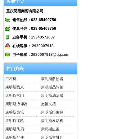
客服中心
重庆蜀阳商贸有限公司
销售热线：023-65409756
传真号码：023-65409756
业务手机：15340572037
在线客服：
2930007918
电子邮箱：2930007918@qq.com
栏目列表
空压机
康明斯散热器
康明斯线束
康明斯凸轮轴
康明斯气门
康明斯滤清器
康明斯冷却器
抱箍夹箍
康明斯齿轮
康明斯维修包
康明斯飞轮
康明斯发动机
康明斯风扇
康明斯缸盖
康明斯配件
康明斯主轴瓦