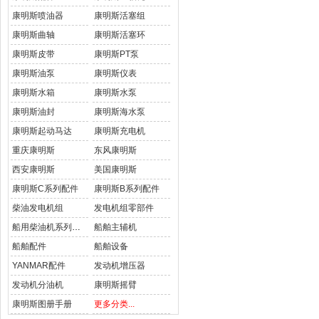
康明斯喷油器
康明斯活塞组
康明斯曲轴
康明斯活塞环
康明斯皮带
康明斯PT泵
康明斯油泵
康明斯仪表
康明斯水箱
康明斯水泵
康明斯油封
康明斯海水泵
康明斯起动马达
康明斯充电机
重庆康明斯
东风康明斯
西安康明斯
美国康明斯
康明斯C系列配件
康明斯B系列配件
柴油发电机组
发电机组零部件
船用柴油机系列配件
船舶主辅机
船舶配件
船舶设备
YANMAR配件
发动机增压器
发动机分油机
康明斯摇臂
康明斯图册手册
更多分类...